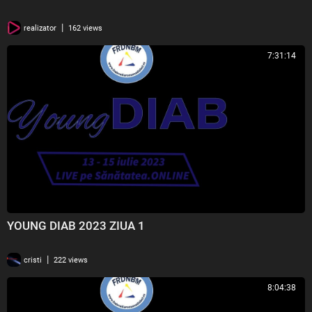
|
realizator
162 views
7:31:14
YOUNG DIAB 2023 ZIUA 1
|
cristi
222 views
8:04:38