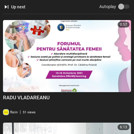
Autoplay
Up next
0:57
RADU VLADAREANU
|
florin
51 views
6:13