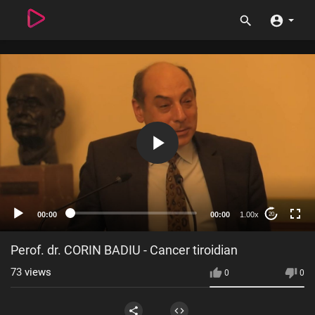
00:00
00:00
1.00x
20
Perof. dr. CORIN BADIU - Cancer tiroidian
73
views
0
0