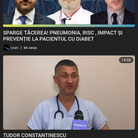
SPARGE TĂCEREA! PNEUMONIA, RISC , IMPACT ȘI
PREVENȚIE LA PACIENTUL CU DIABET
ZAHARAT_pfizer_2023
|
cristi
84 views
14:08
TUDOR CONSTANTINESCU