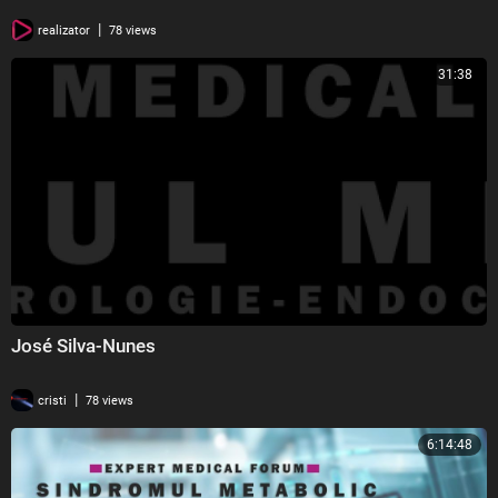
|
realizator
78 views
31:38
José Silva-Nunes
|
cristi
78 views
6:14:48