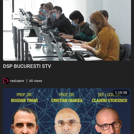
DSP BUCURESTI STV
|
realizator
60 views
1:19:38