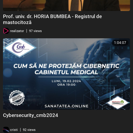
Prof. univ. dr. HORIA BUMBEA - Registrul de
mastocitoză
|
realizator
97 views
1:04:07
Cybersecurity_cmb2024
|
cristi
92 views