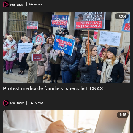
|
realizator
64 views
10:04
Protest medici de familie si specialiști CNAS
|
realizator
143 views
4:45